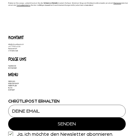
Probieren Sie es aus – und schmecken Sie die
Schweizer Botanik
in jedem Schluck. Si können Sirup von Chrütlisenn online kaufen, an einem
Markstand
oder bei
einem der
Verkaufsstandorte
. Bei der vielfältigen Auswahl an Geschmacksrichtungen ist für jedermann etwas dabei!
KONTAKT
info@chruetlisenn.ch
+41 77 511 42 10
Panorama 5
1715 Alterswil
FOLGE UNS
FACEBOOK
INSTAGRAM
MENU
ÜBER UNS
KRÄUTERSHOP
MARKTPLAN
BLOG
KONTAKT
CHRÜTLIPOST ERHALTEN
SENDEN
Ja, ich möchte den Newsletter abonnieren.