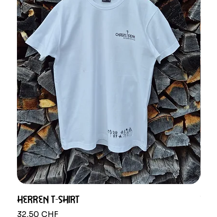
HERREN T-SHIRT
DAM
Preis
Prei
32,50 CHF
32,