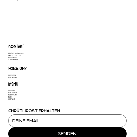
KONTAKT
info@chruetlisenn.ch
+41 77 511 42 10
Panorama 5
1715 Alterswil
FOLGE UNS
FACEBOOK
INSTAGRAM
MENU
ÜBER UNS
KRÄUTERSHOP
MARKTPLAN
BLOG
KONTAKT
CHRÜTLIPOST ERHALTEN
SENDEN