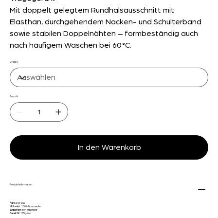
Mit doppelt gelegtem Rundhalsausschnitt mit
Elasthan, durchgehendem Nacken- und Schulterband
sowie stabilen Doppelnähten – formbeständig auch
nach häufigem Waschen bei 60 °C.
Grösse
Anzahl
In den Warenkorb
Produktinformation
Farbe:
Weiss
Material:
100% Baumwolle
Waschen:
60° waschbar
Gewicht:
185g/m²