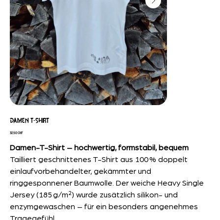
DAMEN T-SHIRT
Preis
32,50 CHF
Damen-T-Shirt – hochwertig, formstabil, bequem
Tailliert geschnittenes T-Shirt aus 100 % doppelt
einlaufvorbehandelter, gekämmter und
ringgesponnener Baumwolle. Der weiche Heavy Single
Jersey (185 g/m²) wurde zusätzlich silikon- und
enzymgewaschen – für ein besonders angenehmes
Tragegefühl.