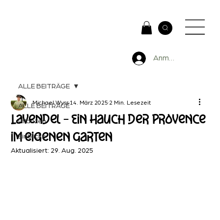
Anmelden
ALLE BEITRÄGE
Michael Wyss
14. März 2025
2 Min. Lesezeit
ALLE BEITRÄGE
Lavendel – Ein Hauch der Provence
Pflanzen
im eigenen Garten
Einblicke
Aktualisiert:
29. Aug. 2025