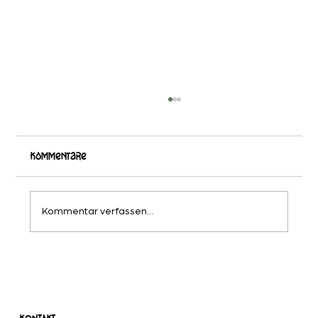
Kommentare
Kommentar verfassen...
Rosmarin – Vielseitig, intensiv und
überraschend anders