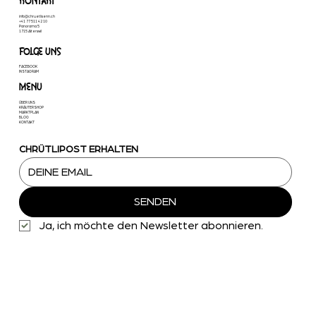
KONTAKT
info@chruetlisenn.ch
+41 77 511 42 10
Panorama 5
1715 Alterswil
FOLGE UNS
FACEBOOK
INSTAGRAM
MENU
ÜBER UNS
KRÄUTERSHOP
MARKTPLAN
BLOG
KONTAKT
CHRÜTLIPOST ERHALTEN
SENDEN
Ja, ich möchte den Newsletter abonnieren.