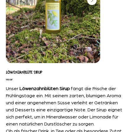
LÖWENZANBLÜTE SIRUP
Preis
9,90 CHF
Unser
Löwenzahnblüten Sirup
fängt die Frische der
Frühlingstage ein. Mit seinem zarten, blumigen Aroma
und einer angenehmen Süsse verleiht er Getränken
und Desserts eine einzigartige Note. Der Sirup eignet
sich perfekt, um in Mineralwasser oder Limonade für
einen natürlichen Durstlöscher zu sorgen.
Ob als frischer Drink, in Tee oder als besondere Zutat