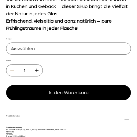
in Kuchen und Gebäck – dieser Sirup bringt die Vielfalt
der Natur in jedes Glas.
Erfrischend, vielseitig und ganz natürlich – pure
Frühlingsträume in jeder Flasche!
Menge
Anzahl
In den Warenkorb
Produktinformation
Produktbeschreibung
Bio-Rübenzucker (CH/DE), Wasser, Auszug aus Löwenzahnblüten, Zitronensäure.
Nährwerte
PER 100 g
Energie 1110 kJ/ 261 kcal