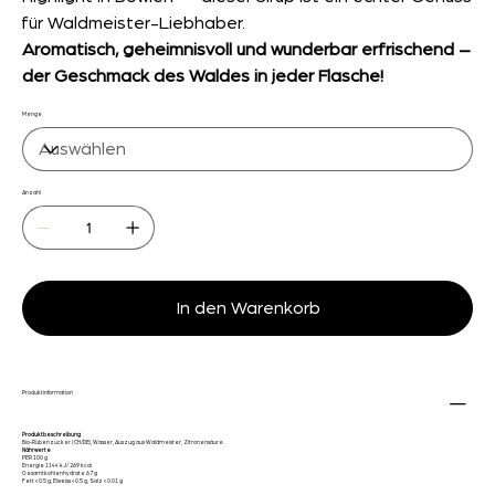
für Waldmeister-Liebhaber.
Aromatisch, geheimnisvoll und wunderbar erfrischend –
der Geschmack des Waldes in jeder Flasche!
Menge
Anzahl
In den Warenkorb
Produktinformation
Produktbeschreibung
Bio-Rübenzucker (CH/DE), Wasser, Auszug aus Waldmeister, Zitronensäure.
Nährwerte
PER 100 g
Energie 1144 kJ/ 269 kcal
Gesamtkohlenhydrate 67 g
Fett <0.5 g, Eiweiss <0.5 g, Salz <0.01 g