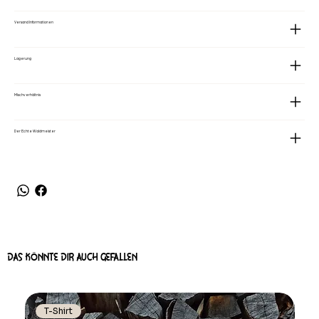
Versand Informationen
Lagerung
Mischverhältnis
Der Echte Waldmeister
DAS KÖNNTE DIR AUCH GEFALLEN
T-Shirt
T