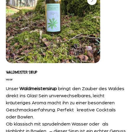
WALDMEISTER SIRUP
Preis
9,90 CHF
Unser
Waldmeistersirup
bringt den Zauber des Waldes
direkt ins Glas! Sein unverwechselbares, leicht
kräuteriges Aroma macht ihn zu einer besonderen
Geschmackserfahrung. Perfekt kreative Cocktails
oder Bowlen.
Ob klassisch mit sprudelndem Wasser oder als
Highlight in Bowlen – dieser Sirup ist ein echter Genuss