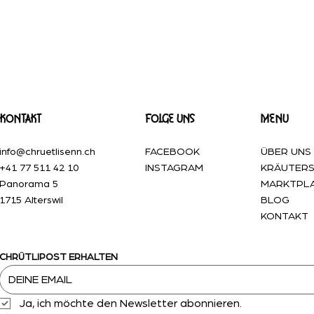
matisch, vielseitig
– Ein Blick in die G
Chrütlisenn
MENU
KONTAKT
FOLGE UNS
ÜBER UNS
info@chruetlisenn.ch
FACEBOOK
KRÄUTER
+41 77 511 42 10
INSTAGRAM
MARKTPL
Panorama 5
BLOG
1715 Alterswil
KONTAKT
CHRÜTLIPOST ERHALTEN
Ja, ich möchte den Newsletter abonnieren.