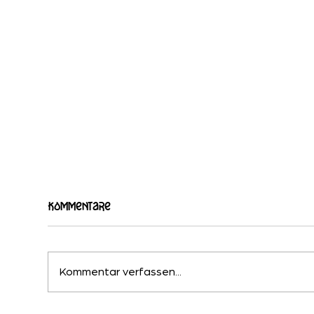
Kommentare
Kommentar verfassen...
Gifferstee – Güferschtee
Sir