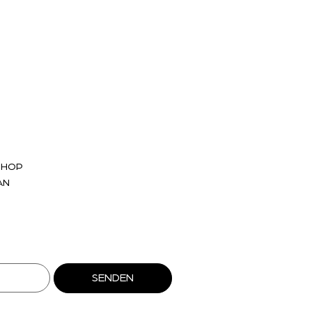
ärten von
SHOP
AN
SENDEN