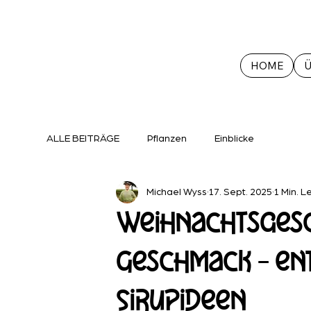
HOME
Ü
ALLE BEITRÄGE
Pflanzen
Einblicke
Michael Wyss
17. Sept. 2025
1 Min. L
Weihnachtsgesc
Geschmack – en
Sirupideen